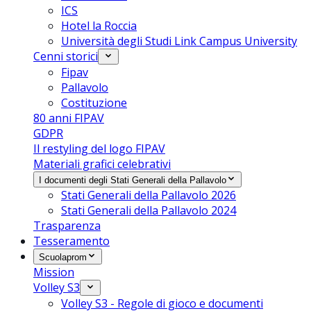
ICS
Hotel la Roccia
Università degli Studi Link Campus University
Cenni storici
Fipav
Pallavolo
Costituzione
80 anni FIPAV
GDPR
Il restyling del logo FIPAV
Materiali grafici celebrativi
I documenti degli Stati Generali della Pallavolo
Stati Generali della Pallavolo 2026
Stati Generali della Pallavolo 2024
Trasparenza
Tesseramento
Scuolaprom
Mission
Volley S3
Volley S3 - Regole di gioco e documenti