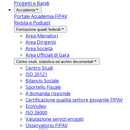
Progetti e Bandi
Accademia
Portale Accademia FIPAV
Rivista e Podcast
Formazione quadri federali
Area Allenatori
Area Dirigenti
Area Società
Area Ufficiali di Gara
Centro studi, statistica ed archivi documentali
Centro Studi
ISO 20121
Bilancio Sociale
Sportello Fiscale
A domanda risponde
Certificazione qualità settore giovanile FIPAV
EcoVolley
ISO 26000
Valutazione servizi erogati
Osservatorio FIPAV